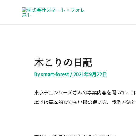
内
投
容
稿
を
ナ
ス
ビ
キ
ゲ
ッ
ー
木こりの日記
プ
シ
ョ
By
smart-forest
/
2021年9月22日
ン
東京チェンソーズさんの事業内容を聞いて、山
場では基本的な刈払い機の使い方、伐倒方法と