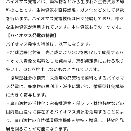
バイオマス発電とは、動植物などから生まれた生物資源の総
称のことです。生物資源を直接燃焼・ガス化などをして発電
を行います。バイオマス発電技術は日々発展しており、様々
な生物資源が活用されています。木材資源もその一つです。
【バイオマス発電の特徴】
バイオマス発電の特徴は、以下になります。
・地球温暖化対策：光合成によりCO2を吸収して成長するバ
イオマス資源を燃料とした発電は、京都議定書における取り
扱い上、CO2を排出しないものとされています。
・循環型社会の構築：未活用の廃棄物を燃料とするバイオマ
ス発電は、廃棄物の再利用・減少に繋がり、循環型社会構築
に大きく寄与します。
・農山漁村の活性化：家畜排泄物・稲ワラ・林地残材などの
国内農山漁村に存在するバイオマス資源を活用することによ
り、農山漁村の自然循環環境機能を維持・増進し、持続的発
展を図ることが可能になります。