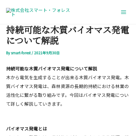
内
投
Main
容
稿
Men
を
ナ
持続可能な木質バイオマス発電
ス
ビ
について解説
キ
ゲ
ッ
ー
By
smart-forest
/
2021年9月30日
プ
シ
ョ
持続可能な木質バイオマス発電について解説
ン
木から電気を生成することが出来る木質バイオマス発電。木
質バイオマス発電は、森林資源の長期的持続における林業の
活性化に繋がる取り組みです。今回はバイオマス発電につい
て詳しく解説していきます。
バイオマス発電とは